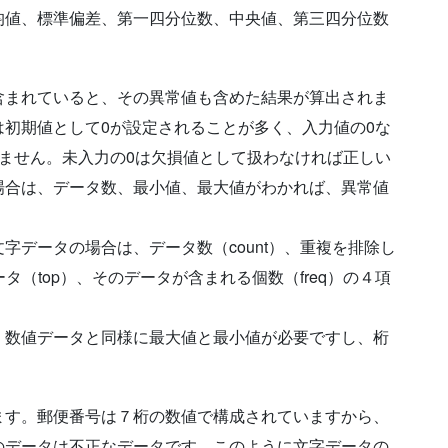
均値、標準偏差、第一四分位数、中央値、第三四分位数
含まれていると、その異常値も含めた結果が算出されま
初期値として0が設定されることが多く、入力値の0な
ません。未入力の0は欠損値として扱わなければ正しい
場合は、データ数、最小値、最大値がわかれば、異常値
。
字データの場合は、データ数（count）、重複を排除し
ータ（top）、そのデータが含まれる個数（freq）の４項
。数値データと同様に最大値と最小値が必要ですし、桁
ます。郵便番号は７桁の数値で構成されていますから、
のデータは不正なデータです。このように文字データの