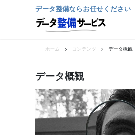
コ
ナ
データ整備ならお任せください
ン
ビ
テ
ゲ
ン
ー
ツ
シ
へ
ョ
ス
ン
ホーム
>
コンテンツ
>
データ概観
キ
に
ッ
移
プ
動
データ概観