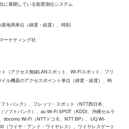
自に展開している衛星測位システム
の基地局単位（緯度・経度）、時刻
マーケティング社
ト（アクセス無線LANスポット、Wi-Fiスポット、フリ
バイル機器のアクセスポイント単位（緯度・経度）、時
ソフトバンク）、フレッツ・スポット（NTT西日本、
（ソフトバンク）、au Wi-Fi SPOT（KDDI、沖縄セルラ
mo Wi-Fi（NTTドコモ、NTT BP）、UQ Wi-
 300（ワイヤ・アンド・ワイヤレス）、ワイヤレスゲート