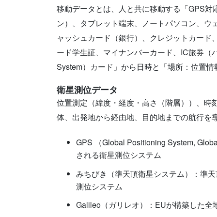
移動データとは、人と共に移動する「GPS対
ン）、タブレット端末、ノートパソコン、ウェ
ャッシュカード（銀行）、クレジットカード、I
ード学生証、マイナンバーカード、IC旅券（パスポート）」
System）カード」から日時と「場所：位
衛星測位データ
位置測定（緯度・経度・高さ（階層））、時
体、出発地から経由地、目的地までの航行を
GPS （Global Positioning System,
される衛星測位システム
みちびき（準天頂衛星システム）：準天
測位システム
Galileo（ガリレオ）：EUが構築した