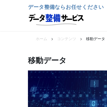
コ
ナ
データ整備ならお任せください
ン
ビ
テ
ゲ
ン
ー
ツ
シ
へ
ョ
ス
ン
ホーム
>
コンテンツ
>
移動データ
キ
に
ッ
移
プ
動
移動データ