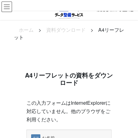
コ
ナ
データ整備ならお任せください
ン
ビ
テ
ゲ
ン
ー
ホーム
>
資料ダウンロード
>
A4リーフレ
ツ
シ
ット
へ
ョ
ス
ン
キ
に
ッ
移
プ
動
A4リーフレットの資料をダウン
ロード
この入力フォームはInternetExplorerに
対応していません。他のブラウザをご
利用ください。
お名前